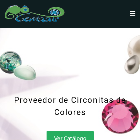
En GEMASUR
disponemos
de gran stock en
piedras de cristal
Descarga colores y tamaños